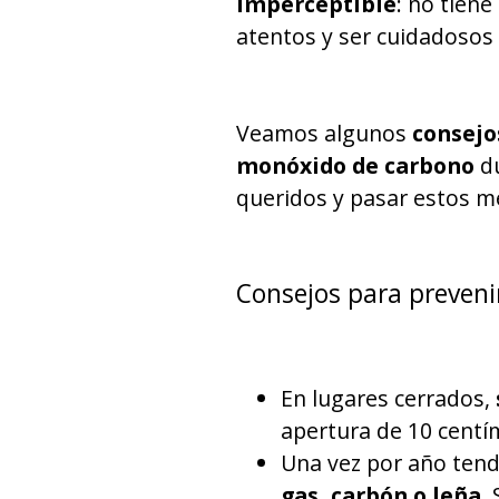
imperceptible
: no tiene
atentos y ser cuidadosos 
Veamos algunos
consejo
monóxido de carbono
du
queridos y pasar estos m
Consejos para preveni
En lugares cerrados,
apertura de 10 centím
Una vez por año te
gas, carbón o leña
.