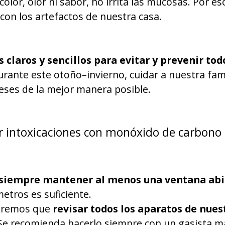
 color, olor ni sabor, no irrita las mucosas. Por
con los artefactos de nuestra casa.
s claros y sencillos para evitar y prevenir to
rante este otoño–invierno, cuidar a nuestra fami
eses de la mejor manera posible.
r intoxicaciones con monóxido de carbono
siempre mantener al menos una ventana abi
etros es suficiente.
ndremos que
revisar todos los aparatos de nues
 Se recomienda hacerlo siempre con un gasista m