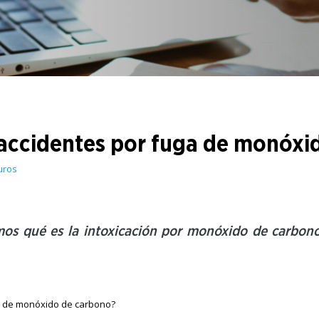
Viajá seguro a toda hora.
Caución
Inquilino tranquilo y propietario seguro.
accidentes por fuga de monóxi
uros
amos qué es la intoxicación por monóxido de carbon