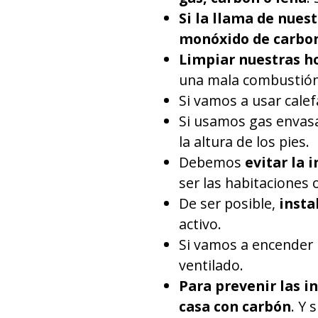
Si la llama de nues
monóxido de carbo
Limpiar nuestras ho
una mala combustión
Si vamos a usar cale
Si usamos gas envasad
la altura de los pies.
Debemos
evitar la 
ser las habitaciones 
De ser posible,
insta
activo.
Si vamos a encender 
ventilado.
Para prevenir las i
casa con carbón
. Y 