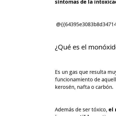
síntomas de la intoxic
@{{64395e3083b8d34714
¿Qué es el monóxid
Es un gas que resulta muy
funcionamiento de aquell
kerosén, nafta o carbón.
Además de ser tóxico,
el 