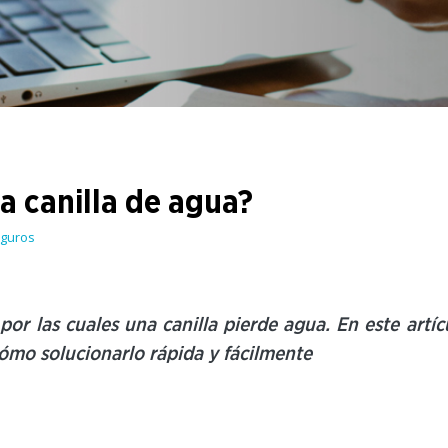
Viajá seguro a toda hora.
Caución
Inquilino tranquilo y propietario seguro.
a canilla de agua?
eguros
por las cuales una canilla pierde agua. En este artíc
ómo solucionarlo rápida y fácilmente